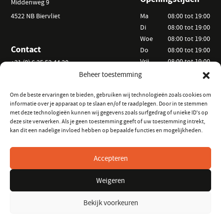
Middenweg 9
4522 NB Biervliet
Ma
08:00 tot 19:00
Di
08:00 tot 19:00
Woe
08:00 tot 19:00
Contact
Do
08:00 tot 19:00
Vrij
08:00 tot 19:00
+31 (0) 6 25 52 44 20
Za
09:00 tot 15:00
Beheer toestemming
info@vanackerverhuur.nl
Zo
Op afspraak
Om de beste ervaringen te bieden, gebruiken wij technologieën zoals cookies om
informatie over je apparaat op te slaan en/of te raadplegen. Door in te stemmen
Informatie
Volg ons
met deze technologieën kunnen wij gegevens zoals surfgedrag of unieke ID's op
deze site verwerken. Als je geen toestemming geeft of uw toestemming intrekt,
Hoe kunt u huren?
op Instagram
kan dit een nadelige invloed hebben op bepaalde functies en mogelijkheden.
Veelgestelde vragen
op Facebook
Verhuurvoorwaarden
Accepteren
Keurmeester Zeeland
Weigeren
Bekijk voorkeuren
© 2026 Van Acker Hoveniers- en verhuurbedrijf
/
Algemene
Verhuurvoorwaarden
/
Privacy verklaring
/
Realisatie:
Searacon