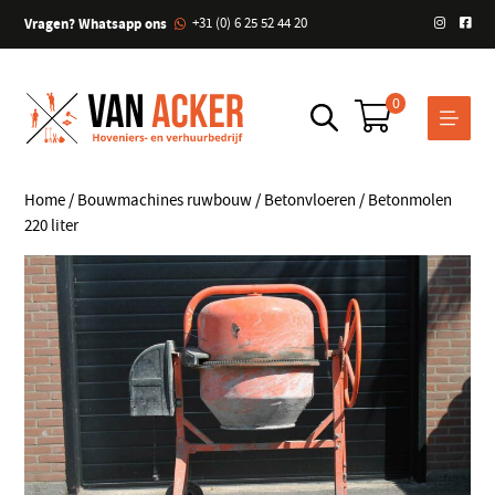
Vragen? Whatsapp ons
+31 (0) 6 25 52 44 20
0
Home
/
Bouwmachines ruwbouw
/
Betonvloeren
/ Betonmolen
220 liter