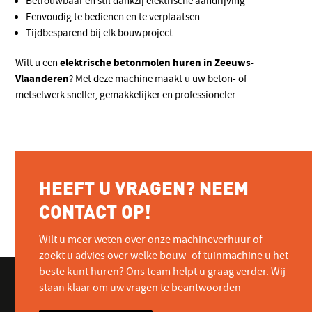
Betrouwbaar en stil dankzij elektrische aandrijving
Eenvoudig te bedienen en te verplaatsen
Tijdbesparend bij elk bouwproject
elektrische betonmolen huren in Zeeuws-
Wilt u een
Vlaanderen
? Met deze machine maakt u uw beton- of
metselwerk sneller, gemakkelijker en professioneler.
HEEFT U VRAGEN? NEEM
CONTACT OP!
Wilt u meer weten over onze machineverhuur of
zoekt u advies over welke bouw- of tuinmachine u het
beste kunt huren? Ons team helpt u graag verder. Wij
staan klaar om uw vragen te beantwoorden