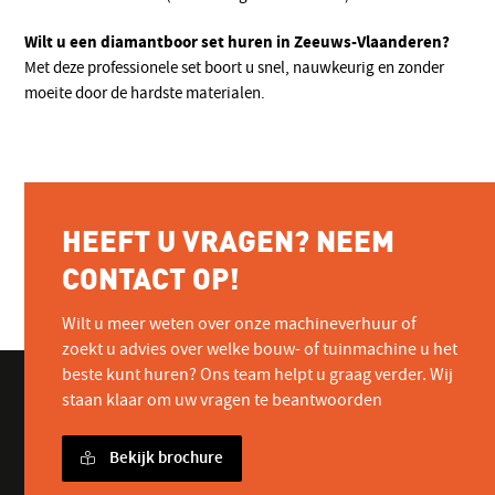
Wilt u een diamantboor set huren in Zeeuws-Vlaanderen?
Met deze professionele set boort u snel, nauwkeurig en zonder
moeite door de hardste materialen.
HEEFT U VRAGEN? NEEM
CONTACT OP!
Wilt u meer weten over onze machineverhuur of
zoekt u advies over welke bouw- of tuinmachine u het
beste kunt huren? Ons team helpt u graag verder. Wij
staan klaar om uw vragen te beantwoorden
Bekijk brochure