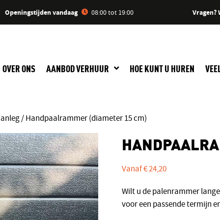
Openingstijden vandaag
Vragen? 
08:00 tot 19:00
OVER ONS
AANBOD VERHUUR
HOE KUNT U HUREN
VEE
aanleg
/ Handpaalrammer (diameter 15 cm)
HANDPAALRAM
Vanaf
€
24,20
Wilt u de palenrammer lang
voor een passende termijn en