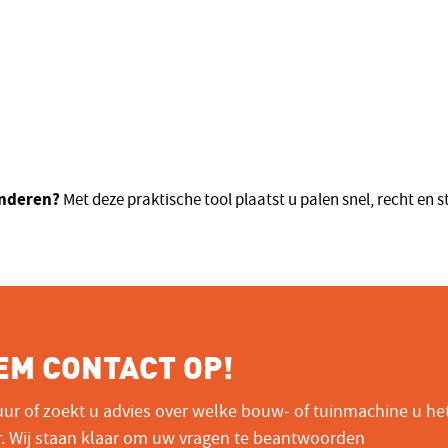
anderen?
Met deze praktische tool plaatst u palen snel, recht en s
EM CONTACT OP!
ur of zoekt u advies over welke bouw- of tuinmachine u he
r. Wij staan klaar om uw vragen te beantwoorden