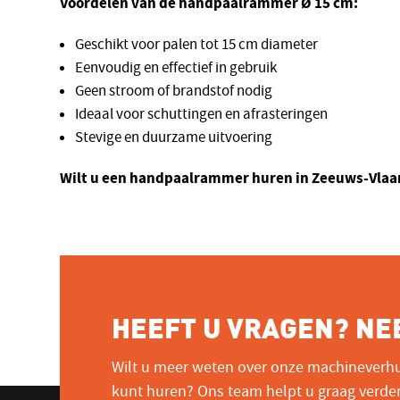
Voordelen van de handpaalrammer Ø 15 cm:
Geschikt voor palen tot 15 cm diameter
Eenvoudig en effectief in gebruik
Geen stroom of brandstof nodig
Ideaal voor schuttingen en afrasteringen
Stevige en duurzame uitvoering
Wilt u een handpaalrammer huren in Zeeuws-Vla
HEEFT U VRAGEN? NE
Wilt u meer weten over onze machineverhu
kunt huren? Ons team helpt u graag verde