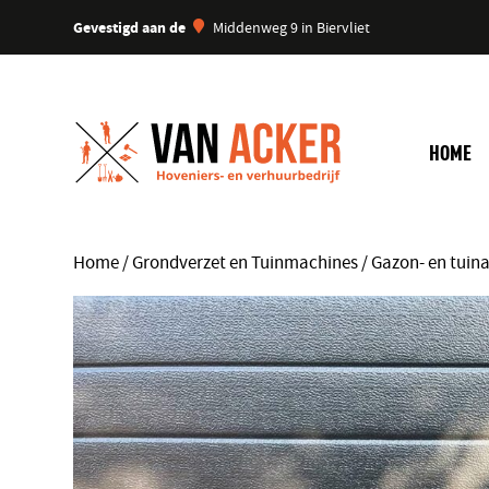
Gevestigd aan de
Middenweg 9 in Biervliet
HOME
Home
/
Grondverzet en Tuinmachines
/
Gazon- en tuin