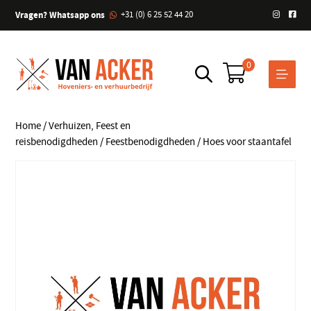
Vragen? Whatsapp ons
+31 (0) 6 25 52 44 20
0
Home
/
Verhuizen, Feest en
reisbenodigdheden
/
Feestbenodigdheden
/ Hoes voor staantafel