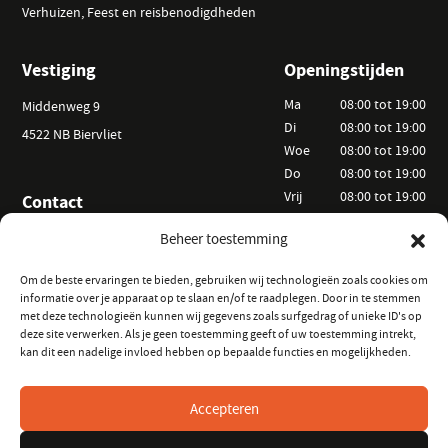
Verhuizen, Feest en reisbenodigdheden
Vestiging
Openingstijden
Ma
08:00 tot 19:00
Middenweg 9
Di
08:00 tot 19:00
4522 NB Biervliet
Woe
08:00 tot 19:00
Do
08:00 tot 19:00
Vrij
08:00 tot 19:00
Contact
Za
09:00 tot 15:00
+31 (0) 6 25 52 44 20
Beheer toestemming
Zo
Op afspraak
info@vanackerverhuur.nl
Om de beste ervaringen te bieden, gebruiken wij technologieën zoals cookies om
informatie over je apparaat op te slaan en/of te raadplegen. Door in te stemmen
Informatie
Volg ons
met deze technologieën kunnen wij gegevens zoals surfgedrag of unieke ID's op
deze site verwerken. Als je geen toestemming geeft of uw toestemming intrekt,
Hoe kunt u huren?
op Instagram
kan dit een nadelige invloed hebben op bepaalde functies en mogelijkheden.
Veelgestelde vragen
op Facebook
Verhuurvoorwaarden
Accepteren
Keurmeester Zeeland