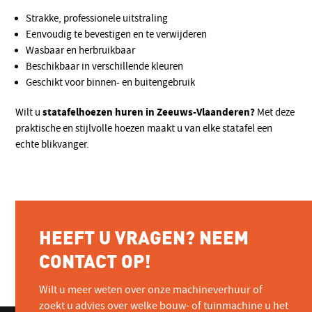
Strakke, professionele uitstraling
Eenvoudig te bevestigen en te verwijderen
Wasbaar en herbruikbaar
Beschikbaar in verschillende kleuren
Geschikt voor binnen- en buitengebruik
statafelhoezen huren in Zeeuws-Vlaanderen?
Wilt u
Met deze
praktische en stijlvolle hoezen maakt u van elke statafel een
echte blikvanger.
HEEFT U VRAGEN? NEEM
CONTACT OP!
Wilt u meer weten over onze machineverhuur of
zoekt u advies over welke bouw- of tuinmachine u het