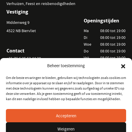
Verhuizen, Feest en reisbenodigdheden
Vestiging
Openingstijden
Middenweg 9
4522 NB Biervliet
Ma
08:00 tot 19:00
Di
08:00 tot 19:00
Woe
08:00 tot 19:00
Contact
Do
08:00 tot 19:00
Vrij
08:00 tot 19:00
+31 (0) 6 25 52 44 20
Za
09:00 tot 15:00
Beheer toestemming
info@vanackerverhuur.nl
Zo
Op afspraak
Om de beste ervaringen te bieden, gebruiken wij technologieën zoals cookies om
informatie over je apparaat op te slaan en/of te raadplegen. Door in te stemmen
Informatie
Volg ons
met deze technologieën kunnen wij gegevens zoals surfgedrag of unieke ID's op
deze site verwerken. Als je geen toestemming geeft of uw toestemming intrekt,
Hoe kunt u huren?
op Instagram
kan dit een nadelige invloed hebben op bepaalde functies en mogelijkheden.
Veelgestelde vragen
op Facebook
Verhuurvoorwaarden
Accepteren
Keurmeester Zeeland
Weigeren