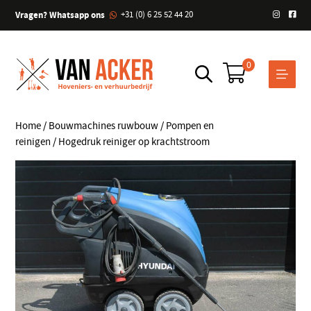
Vragen? Whatsapp ons
+31 (0) 6 25 52 44 20
0
Home
/
Bouwmachines ruwbouw
/
Pompen en
reinigen
/ Hogedruk reiniger op krachtstroom