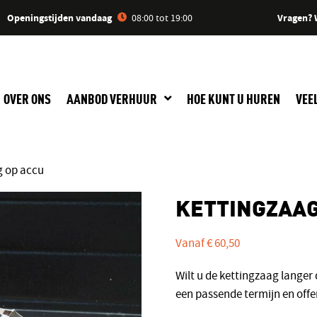
Openingstijden vandaag
Vragen? 
08:00 tot 19:00
OVER ONS
AANBOD VERHUUR
HOE KUNT U HUREN
VEE
g op accu
KETTINGZAAG
Vanaf
€
60,50
Wilt u de kettingzaag lange
een passende termijn en offe