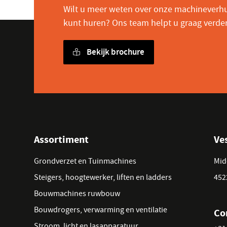
Wilt u meer weten over onze machineverhu
kunt huren? Ons team helpt u graag verde
Bekijk brochure
Assortiment
Ve
Grondverzet en Tuinmachines
Mid
Steigers, hoogtewerker, liften en ladders
452
Bouwmachines ruwbouw
Bouwdrogers, verwarming en ventilatie
Co
Stroom, licht en lasapparatuur