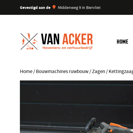
Gevestigd aan de
Middenweg 9 in Biervliet
HOME
Home
/
Bouwmachines ruwbouw
/
Zagen
/ Kettingzaa