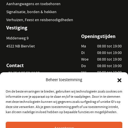
Aanhangwagens en toebehoren
Signalisatie, borden & hekken
Verhuizen, Feest en reisbenodigdheden
Vestiging
Openingstijden
Middenweg 9
4522 NB Biervliet
Ma
08:00 tot 19:00
Di
08:00 tot 19:00
Woe
08:00 tot 19:00
Contact
Do
08:00 tot 19:00
Vrij
08:00 tot 19:00
+31 (0) 6 25 52 44 20
Za
09:00 tot 15:00
Beheer toestemming
info@vanackerverhuur.nl
Zo
Op afspraak
Om de beste ervaringen te bieden, gebruiken wij technologieën zoals cookies om
informatie over je apparaat op te slaan en/of te raadplegen. Door in te stemmen
Informatie
Volg ons
met deze technologieën kunnen wij gegevens zoals surfgedrag of unieke ID's op
deze site verwerken. Als je geen toestemming geeft of uw toestemming intrekt,
Hoe kunt u huren?
op Instagram
kan dit een nadelige invloed hebben op bepaalde functies en mogelijkheden.
Veelgestelde vragen
op Facebook
Verhuurvoorwaarden