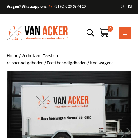
Vragen? Whatsapp ons
+31 (0) 6 25 52 44 20
0
Home
/
Verhuizen, Feest en
reisbenodigdheden
/
Feestbenodigdheden
/ Koelwagens