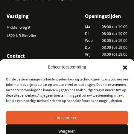
Vestiging
Openingstijden
Ma
08:00 tot 19:00
Middenweg 9
Di
08:00 tot 19:00
4522 NB Biervliet
Woe
08:00 tot 19:00
Do
08:00 tot 19:00
Vrij
08:00 tot 19:00
Contact
Za
09:00 tot 15:00
+31 (0) 6 25 52 44 20
Beheer toestemming
Zo
Op afspraak
info@vanackerverhuur.nl
Om de beste ervaringen te bieden, gebruiken wij technologieën zoals cookies om
informatie over je apparaat op te slaan en/of te raadplegen. Door in te stemmen
Informatie
Volg ons
met deze technologieën kunnen wij gegevens zoals surfgedrag of unieke ID's op
deze site verwerken. Als je geen toestemming geeft of uw toestemming intrekt,
Hoe kunt u huren?
op Instagram
kan dit een nadelige invloed hebben op bepaalde functies en mogelijkheden.
Veelgestelde vragen
op Facebook
Verhuurvoorwaarden
Accepteren
Keurmeester Zeeland
Weigeren