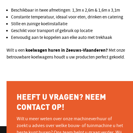
Beschikbaar in twee afmetingen: 1,3m x 2,6m & 1,6m x 3,1m
Constante temperatuur, ideaal voor eten, drinken en catering
Stille en zuinige koelinstallatie
Geschikt voor transport of gebruik op locatie
Eenvoudig aan te koppelen aan elke auto met trekhaak
koelwagen huren in Zeeuws-Vlaanderen?
Wilt u een
Met onze
betrouwbare koelwagens houdt u uw producten perfect gekoeld.
HEEFT U VRAGEN? NEEM
CONTACT OP!
Wilt u meer weten over onze machineverhuur of
zoekt u advies over welke bouw- of tuinmachine u het
beste kunt huren? Ons team helpt u graag verder. Wij