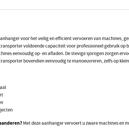
aanhanger voor het veilig en efficiënt vervoeren van machines, g
transporter voldoende capaciteit voor professioneel gebruik op b
ines eenvoudig op- en afladen. De stevige sjorogen zorgen ervoor 
 transporter bovendien eenvoudig te manoeuvreren, zelfs op klei
aal
rt
en
jecten
laanderen?
Met deze aanhanger vervoert u zware machines en mate