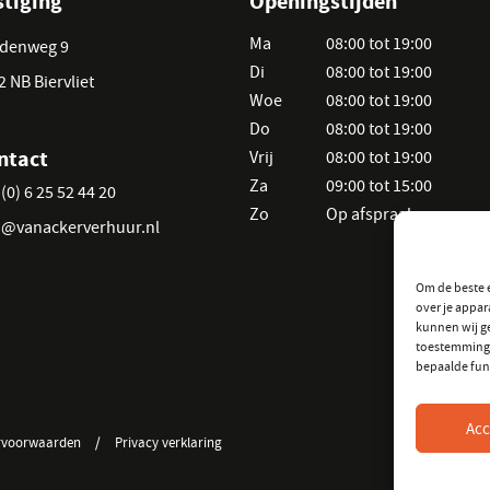
stiging
Openingstijden
Ma
08:00 tot 19:00
denweg 9
Di
08:00 tot 19:00
2 NB Biervliet
Woe
08:00 tot 19:00
Do
08:00 tot 19:00
ntact
Vrij
08:00 tot 19:00
Za
09:00 tot 15:00
(0) 6 25 52 44 20
Zo
Op afspraak
o@vanackerverhuur.nl
Om de beste e
over je appar
kunnen wij ge
toestemming 
bepaalde fun
Acc
rvoorwaarden
/
Privacy verklaring