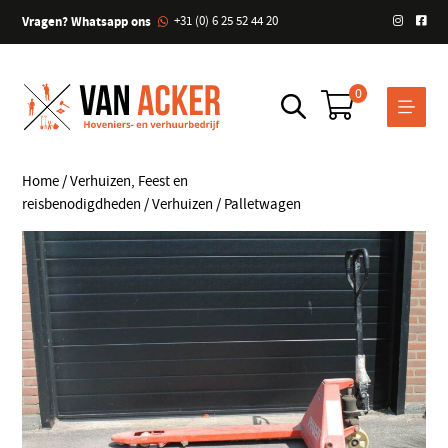
Vragen? Whatsapp ons
+31 (0) 6 25 52 44 20
0
Home
/
Verhuizen, Feest en
reisbenodigdheden
/
Verhuizen
/ Palletwagen