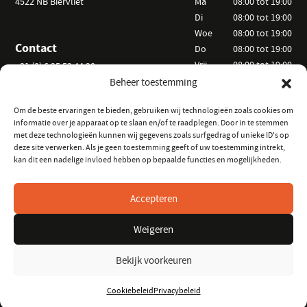
4522 NB Biervliet
Ma
08:00 tot 19:00
Di
08:00 tot 19:00
Woe
08:00 tot 19:00
Contact
Do
08:00 tot 19:00
Vrij
08:00 tot 19:00
+31 (0) 6 25 52 44 20
Za
09:00 tot 15:00
Beheer toestemming
info@vanackerverhuur.nl
Zo
Op afspraak
Om de beste ervaringen te bieden, gebruiken wij technologieën zoals cookies om
informatie over je apparaat op te slaan en/of te raadplegen. Door in te stemmen
Informatie
Volg ons
met deze technologieën kunnen wij gegevens zoals surfgedrag of unieke ID's op
deze site verwerken. Als je geen toestemming geeft of uw toestemming intrekt,
Hoe kunt u huren?
op Instagram
kan dit een nadelige invloed hebben op bepaalde functies en mogelijkheden.
Veelgestelde vragen
op Facebook
Verhuurvoorwaarden
Accepteren
Keurmeester Zeeland
Weigeren
Bekijk voorkeuren
© 2026 Van Acker Hoveniers- en verhuurbedrijf
/
Algemene
Verhuurvoorwaarden
/
Privacy verklaring
/
Realisatie:
Searacon
Cookiebeleid
Privacybeleid