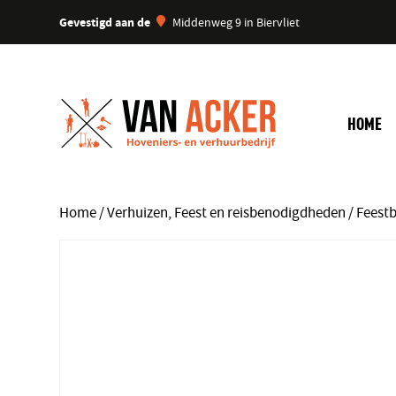
Gevestigd aan de
Middenweg 9 in Biervliet
HOME
Home
/
Verhuizen, Feest en reisbenodigdheden
/
Feest