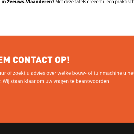
n in Zeeuws-Vlaanderen?
Met deze tafels creëert u een praktisch
EM CONTACT OP!
ur of zoekt u advies over welke bouw- of tuinmachine u he
r. Wij staan klaar om uw vragen te beantwoorden