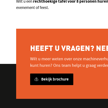
rechthoekige tafel voor 8 personen hure
Wilt u een
evenement of feest.
HEEFT U VRAGEN? NE
Wilt u meer weten over onze machineverhu
kunt huren? Ons team helpt u graag verde
Bekijk brochure