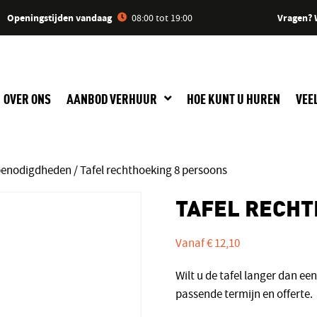
Openingstijden vandaag
Vragen? 
08:00 tot 19:00
OVER ONS
AANBOD VERHUUR
HOE KUNT U HUREN
VEE
benodigdheden
/ Tafel rechthoeking 8 persoons
TAFEL RECHT
Vanaf
€
12,10
Wilt u de tafel langer dan 
passende termijn en offerte.