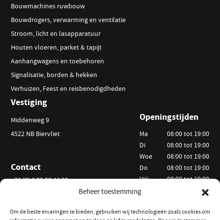
Bouwmachines ruwbouw
Bouwdrogers, verwarming en ventilatie
Stroom, licht en lasapparatuur
Houten vloeren, parket & tapijt
Aanhangwagens en toebehoren
Signalisatie, borden & hekken
Verhuizen, Feest en reisbenodigdheden
Vestiging
Openingstijden
Middenweg 9
4522 NB Biervliet
Ma
08:00 tot 19:00
Di
08:00 tot 19:00
Woe
08:00 tot 19:00
Contact
Do
08:00 tot 19:00
Vrij
08:00 tot 19:00
+31 (0) 6 25 52 44 20
Za
09:00 tot 15:00
Beheer toestemming
info@vanackerverhuur.nl
Zo
Op afspraak
Om de beste ervaringen te bieden, gebruiken wij technologieën zoals cookies om