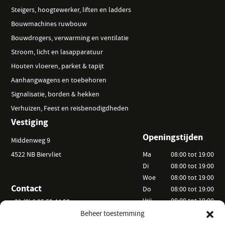
Steigers, hoogtewerker, liften en ladders
Bouwmachines ruwbouw
Bouwdrogers, verwarming en ventilatie
Stroom, licht en lasapparatuur
Houten vloeren, parket & tapijt
Aanhangwagens en toebehoren
Signalisatie, borden & hekken
Verhuizen, Feest en reisbenodigdheden
Vestiging
Openingstijden
Middenweg 9
4522 NB Biervliet
Ma
08:00 tot 19:00
Di
08:00 tot 19:00
Woe
08:00 tot 19:00
Contact
Do
08:00 tot 19:00
Vrij
08:00 tot 19:00
+31 (0) 6 25 52 44 20
Za
09:00 tot 15:00
Beheer toestemming
info@vanackerverhuur.nl
Zo
Op afspraak