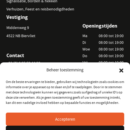
Signalisatie, borden & hekken
Verhuizen, Feest en reisbenodigdheden
Vestiging
Openingstijden
Middenweg 9
4522 NB Biervliet
Ma
08:00 tot 19:00
Di
08:00 tot 19:00
Woe
08:00 tot 19:00
Contact
Do
08:00 tot 19:00
Vrij
08:00 tot 19:00
+31 (0) 6 25 52 44 20
Za
09:00 tot 15:00
Beheer toestemming
info@vanackerverhuur.nl
Zo
Op afspraak
Om de beste ervaringen te bieden, gebruiken wij technologieën zoals cookies om
informatie over je apparaat op te slaan en/of te raadplegen. Door in te stemmen
Informatie
Volg ons
met deze technologieën kunnen wij gegevens zoals surfgedrag of unieke ID's op
deze site verwerken. Als je geen toestemming geeft of uw toestemming intrekt,
Hoe kunt u huren?
op Instagram
kan dit een nadelige invloed hebben op bepaalde functies en mogelijkheden.
Veelgestelde vragen
op Facebook
Verhuurvoorwaarden
Accepteren
Keurmeester Zeeland