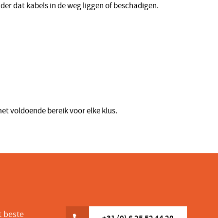
nder dat kabels in de weg liggen of beschadigen.
met voldoende bereik voor elke klus.
t beste
+31 (0) 6 25 52 44 20