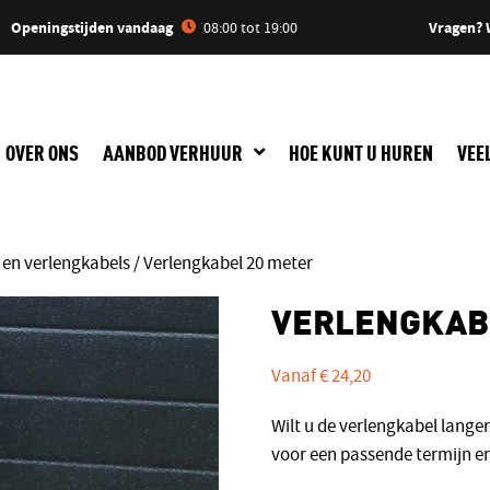
Openingstijden vandaag
Vragen? 
08:00 tot 19:00
OVER ONS
AANBOD VERHUUR
HOE KUNT U HUREN
VEE
 en verlengkabels
/ Verlengkabel 20 meter
VERLENGKAB
Vanaf
€
24,20
Wilt u de verlengkabel lang
voor een passende termijn en