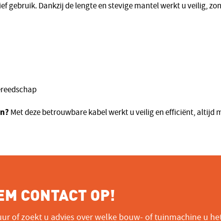
ef gebruik. Dankzij de lengte en stevige mantel werkt u veilig, zo
gereedschap
en?
Met deze betrouwbare kabel werkt u veilig en efficiënt, altijd 
EM CONTACT OP!
ur of zoekt u advies over welke bouw- of tuinmachine u he