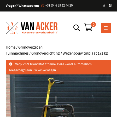
Vragen? Whatsapp ons
+31 (0) 6 25 52 44 20
0
Home
/
Grondverzet en
Tuinmachines
/
Grondverdichting
/ Wegenbouw trilplaat 171 kg
Verplichte brandstof afname. Deze wordt automatisch
toegevoegd aan uw winkelwagen.