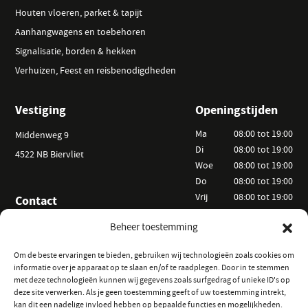
Houten vloeren, parket & tapijt
Aanhangwagens en toebehoren
Signalisatie, borden & hekken
Verhuizen, Feest en reisbenodigdheden
Vestiging
Openingstijden
Ma
08:00 tot 19:00
Middenweg 9
Di
08:00 tot 19:00
4522 NB Biervliet
Woe
08:00 tot 19:00
Do
08:00 tot 19:00
Vrij
08:00 tot 19:00
Contact
Za
09:00 tot 15:00
+31 (0) 6 25 52 44 20
Beheer toestemming
Zo
Op afspraak
info@vanackerverhuur.nl
Om de beste ervaringen te bieden, gebruiken wij technologieën zoals cookies om
informatie over je apparaat op te slaan en/of te raadplegen. Door in te stemmen
Informatie
Volg ons
met deze technologieën kunnen wij gegevens zoals surfgedrag of unieke ID's op
deze site verwerken. Als je geen toestemming geeft of uw toestemming intrekt,
Hoe kunt u huren?
op Instagram
kan dit een nadelige invloed hebben op bepaalde functies en mogelijkheden.