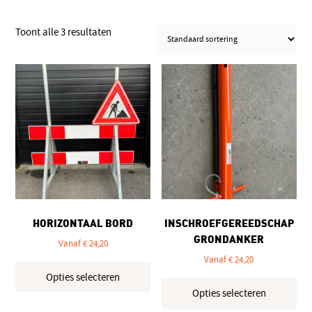
Toont alle 3 resultaten
HORIZONTAAL BORD
INSCHROEFGEREEDSCHAP
GRONDANKER
Vanaf
€
24,20
Vanaf
€
24,20
Dit
Opties selecteren
product
Dit
Opties selecteren
heeft
pro
meerdere
hee