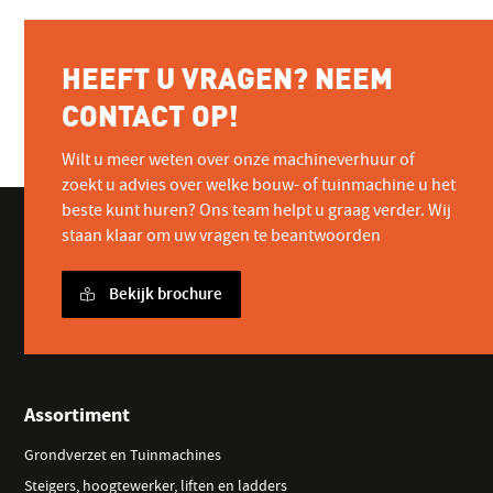
optie
kan
HEEFT U VRAGEN? NEEM
gekozen
worden
CONTACT OP!
op
de
Wilt u meer weten over onze machineverhuur of
productpagina
zoekt u advies over welke bouw- of tuinmachine u het
beste kunt huren? Ons team helpt u graag verder. Wij
staan klaar om uw vragen te beantwoorden
Bekijk brochure
Assortiment
Grondverzet en Tuinmachines
Steigers, hoogtewerker, liften en ladders