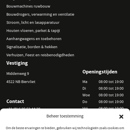
Bouwmachines ruwbouw
Bouwdrogers, verwarming en ventilatie
Stroom, licht en lasapparatuur
Houten vloeren, parket & tapijt
Aanhangwagens en toebehoren
Signalisatie, borden & hekken
Verhuizen, Feest en reisbenodigdheden
Vestiging
Openingstijden
Middenweg 9
4522 NB Biervliet
Ma
08:00 tot 19:00
Di
08:00 tot 19:00
Woe
08:00 tot 19:00
Contact
Do
08:00 tot 19:00
Vrij
08:00 tot 19:00
+31 (0) 6 25 52 44 20
Za
09:00 tot 15:00
Beheer toestemming
info@vanackerverhuur.nl
Zo
Op afspraak
Om de beste ervaringen te bieden, gebruiken wij technologieën zoals cookies om