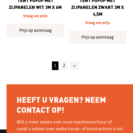
TENT POPUP MET
TENT POPUP MET
ZIJPANELEN WIT 3M X 6M
ZIJPANELEN ZWART 3M X
4,5M
Vraag om prijs
Vraag om prijs
Prijs op aanvraag
Prijs op aanvraag
1
2
→
HEEFT U VRAGEN? NEEM
CONTACT OP!
Wilt u meer weten over onze machineverhuur of
zoekt u advies over welke bouw- of tuinmachine u het