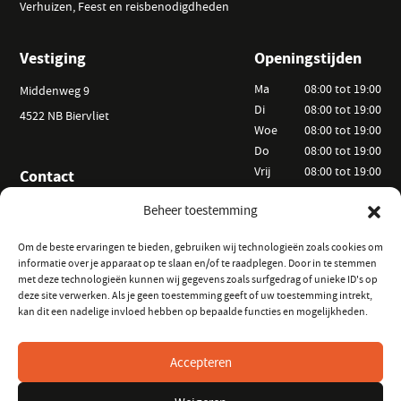
Verhuizen, Feest en reisbenodigdheden
Vestiging
Openingstijden
Ma
08:00 tot 19:00
Middenweg 9
Di
08:00 tot 19:00
4522 NB Biervliet
Woe
08:00 tot 19:00
Do
08:00 tot 19:00
Vrij
08:00 tot 19:00
Contact
Za
09:00 tot 15:00
+31 (0) 6 25 52 44 20
Beheer toestemming
Zo
Op afspraak
info@vanackerverhuur.nl
Om de beste ervaringen te bieden, gebruiken wij technologieën zoals cookies om
informatie over je apparaat op te slaan en/of te raadplegen. Door in te stemmen
Informatie
Volg ons
met deze technologieën kunnen wij gegevens zoals surfgedrag of unieke ID's op
deze site verwerken. Als je geen toestemming geeft of uw toestemming intrekt,
Hoe kunt u huren?
op Instagram
kan dit een nadelige invloed hebben op bepaalde functies en mogelijkheden.
Veelgestelde vragen
op Facebook
Verhuurvoorwaarden
Accepteren
Keurmeester Zeeland