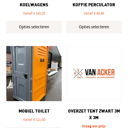
KOELWAGENS
KOFFIE PERCULATOR
Vanaf
€
145,20
Vanaf
€
48,40
Dit
Dit
Opties selecteren
Opties selecteren
product
pro
heeft
hee
meerdere
mee
variaties.
vari
Deze
Dez
optie
opt
kan
kan
gekozen
gek
worden
wo
op
op
de
de
productpagina
pro
MOBIEL TOILET
OVERZET TENT ZWART 3M
X 3M
Vanaf
€
121,00
Vraag om prijs
Dit