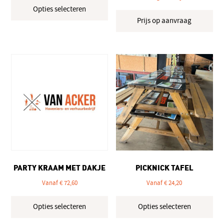
Opties selecteren
product
Prijs op aanvraag
heeft
meerdere
variaties.
Deze
optie
kan
gekozen
worden
op
de
productpagina
PARTY KRAAM MET DAKJE
PICKNICK TAFEL
Vanaf
€
72,60
Vanaf
€
24,20
Dit
Dit
Opties selecteren
Opties selecteren
product
pro
heeft
hee