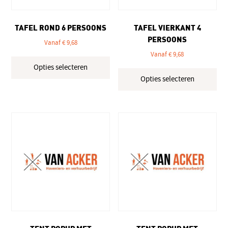
productpagina
TAFEL ROND 6 PERSOONS
TAFEL VIERKANT 4
PERSOONS
Vanaf
€
9,68
Vanaf
€
9,68
Dit
Opties selecteren
product
Dit
Opties selecteren
heeft
pro
meerdere
hee
variaties.
mee
Deze
vari
optie
Dez
kan
opt
gekozen
kan
worden
gek
op
wo
de
op
productpagina
de
pro