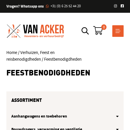
Vragen? Whatsapp ons
+31 (0) 6 25 52 44 20
0
Home
/
Verhuizen, Feest en
reisbenodigdheden
/ Feestbenodigdheden
FEESTBENODIGDHEDEN
ASSORTIMENT
Aanhangwagens en toebehoren
Bouwdrogers, verwarming en ventilatie