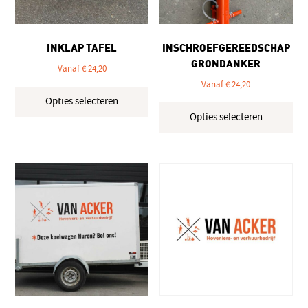
de
pro
productpagina
INKLAP TAFEL
INSCHROEFGEREEDSCHAP
GRONDANKER
Vanaf
€
24,20
Vanaf
€
24,20
Dit
Opties selecteren
product
Dit
Opties selecteren
heeft
pro
meerdere
hee
variaties.
mee
Deze
vari
optie
Dez
kan
opt
gekozen
kan
worden
gek
op
wo
de
op
productpagina
de
pro