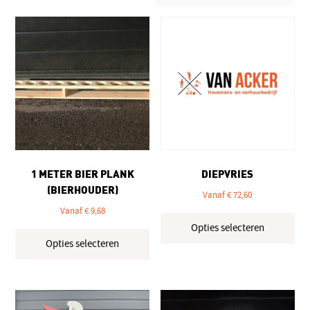
1 METER BIER PLANK
DIEPVRIES
(BIERHOUDER)
Vanaf
€
72,60
Vanaf
€
9,68
Dit
Opties selecteren
Dit
pro
Opties selecteren
product
hee
heeft
mee
meerdere
vari
variaties.
Dez
Deze
opt